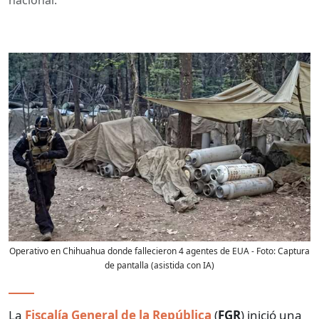
Operativo en Chihuahua donde fallecieron 4 agentes de EUA
- Foto:
Captura
de pantalla (asistida con IA)
La
Fiscalía General de la República
(
FGR
) inició una