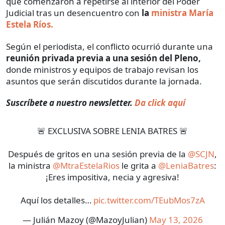
que comenzaron a repetirse al interior del Poder
Judicial tras un desencuentro con
la
ministra María
Estela Ríos.
Según el periodista, el conflicto ocurrió durante una
reunión
privada previa a una sesión del Pleno,
donde ministros y equipos de trabajo revisan los
asuntos que serán discutidos durante la jornada.
Suscríbete a nuestro newsletter.
Da click aquí
🚨 EXCLUSIVA SOBRE LENIA BATRES 🚨
Después de gritos en una sesión previa de la
@SCJN
,
la ministra
@MtraEstelaRios
le grita a
@LeniaBatres
:
¡Eres impositiva, necia y agresiva!
Aquí los detalles…
pic.twitter.com/TEubMos7zA
— Julián Mazoy (@MazoyJulian)
May 13, 2026