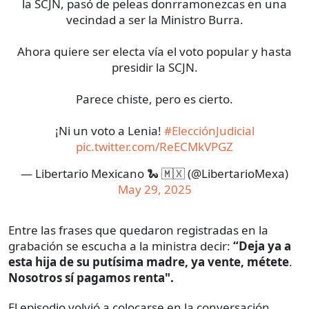
la SCJN, pasó de peleas donrramonezcas en una
vecindad a ser la Ministro Burra.
Ahora quiere ser electa vía el voto popular y hasta
presidir la SCJN.
Parece chiste, pero es cierto.
¡Ni un voto a Lenia!
#ElecciónJudicial
pic.twitter.com/ReECMkVPGZ
— Libertario Mexicano 🐍 🇲🇽 (@LibertarioMexa)
May 29, 2025
Entre las frases que quedaron registradas en la
grabación se escucha a la ministra decir:
“Deja ya a
esta hija de su putísima madre, ya vente, métete
.
Nosotros sí pagamos renta".
El episodio volvió a colocarse en la conversación