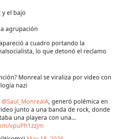
 y el bajo
e la agrupación
apareció a cuadro portando la
alsocialista, lo que detonó el reclamo
nción? Monreal se viraliza por video con
logía nazi
,
@Saul_MonrealA
, generó polémica en
 video junto a una banda de rock, donde
rtaba una playera con una…
.com/vpuPh1zzjm
liticomx)
May 18, 2026