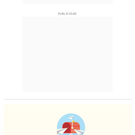
PUBLICIDAD
O