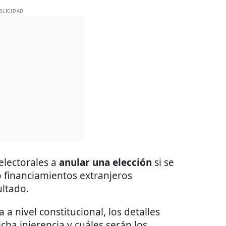
BLICIDAD
electorales a
anular una elección
si se
 financiamientos extranjeros
ultado.
 nivel constitucional, los detalles
ha injerencia y cuáles serán los