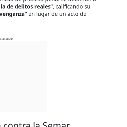
ia de delitos reales”
, calificando su
 venganza”
en lugar de un acto de
BLICIDAD
a contra la Semar