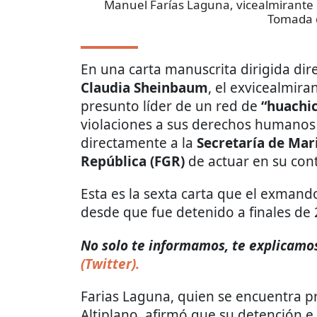
Manuel Farías Laguna, vicealmirante d
Tomada 
En una carta manuscrita dirigida dir
Claudia Sheinbaum
, el exvicealmira
presunto líder de un red de
“huachic
violaciones a sus derechos humanos 
directamente a la
Secretaría de Mar
República (FGR)
de actuar en su cont
Esta es la sexta carta que el exmand
desde que fue detenido a finales de 
No solo te informamos, te explicamos 
(Twitter).
Farias Laguna, quien se encuentra pr
Altiplano, afirmó que su detención e