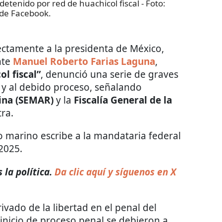
etenido por red de huachicol fiscal
- Foto:
de Facebook.
ectamente a la presidenta de México,
nte
Manuel Roberto Farias Laguna
,
ol fiscal”
, denunció una serie de graves
y al debido proceso, señalando
ina (SEMAR)
y la
Fiscalía General de la
ra.
o marino escribe a la mandataria federal
2025.
la política.
Da clic aquí y síguenos en X
ivado de la libertad en el penal del
 inicio de proceso penal se debieron a