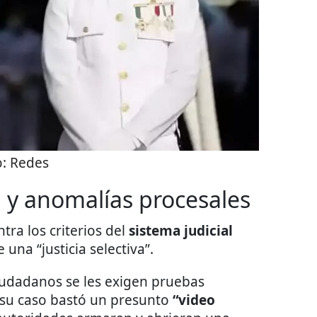
o:
Redes
va y anomalías procesales
ra los criterios del
sistema judicial
 una “justicia selectiva”.
iudadanos se les exigen pruebas
 su caso bastó un presunto
“video