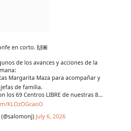
onfe en corto. 🙌🏽
unos de los avances y acciones de la
mana:
etas Margarita Maza para acompañar y
jefas de familia.
on los 69 Centros LIBRE de nuestras 8…
.com/KLOzOGcaoO
z (@salomonj)
July 6, 2026