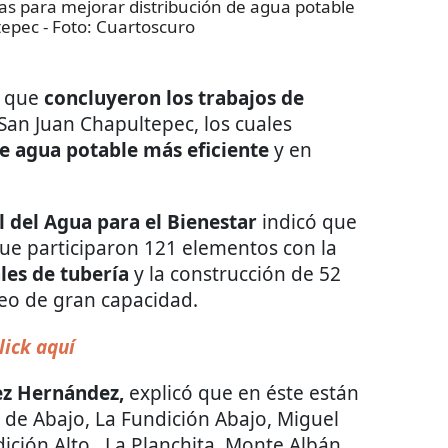
as para mejorar distribución de agua potable
tepec
- Foto:
Cuartoscuro
r que
concluyeron los trabajos de
San Juan Chapultepec, los cuales
e agua potable más eficiente
y en
l del Agua para el Bienestar
indicó que
que participaron 121 elementos con la
ales de tubería
y la construcción de 52
eo de gran capacidad.
lick aquí
ez Hernández,
explicó que en éste están
a de Abajo, La Fundición Abajo, Miguel
ición Alto , La Planchita, Monte Albán