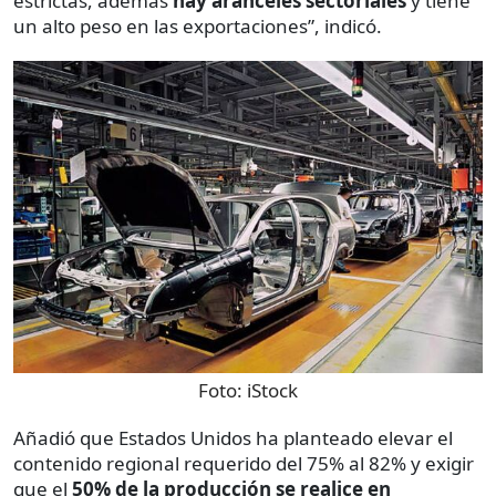
estrictas, además
hay aranceles sectoriales
y tiene
un alto peso en las exportaciones”, indicó.
Foto:
iStock
Añadió que Estados Unidos ha planteado elevar el
contenido regional requerido del 75% al 82% y exigir
que el
50% de la producción se realice en