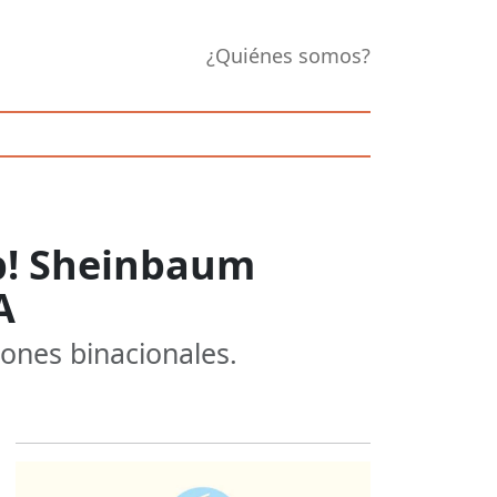
¿Quiénes somos?
p! Sheinbaum
A
ones binacionales.
Opens in new 