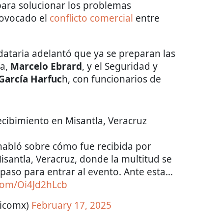
ara solucionar los problemas
rovocado el
conflicto comercial
entre
dataria adelantó que ya se preparan las
ía,
Marcelo Ebrard
, y el Seguridad y
arcía Harfuc
h, con funcionarios de
cibimiento en Misantla, Veracruz
abló sobre cómo fue recibida por
isantla, Veracruz, donde la multitud se
 paso para entrar al evento. Ante esta…
.com/Oi4Jd2hLcb
ticomx)
February 17, 2025