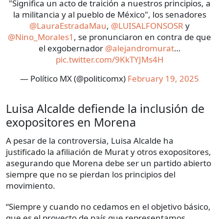
"Significa un acto de traición a nuestros principios, a
la militancia y al pueblo de México", los senadores
@LauraEstradaMau
,
@LUISALFONSOSR
y
@Nino_Morales1
, se pronunciaron en contra de que
el exgobernador
@alejandromurat
…
pic.twitter.com/9KkTYJMs4H
— Político MX (@politicomx)
February 19, 2025
Luisa Alcalde defiende la inclusión de
exopositores en Morena
A pesar de la controversia, Luisa Alcalde ha
justificado la afiliación de Murat y otros exopositores,
asegurando que Morena debe ser un partido abierto
siempre que no se pierdan los principios del
movimiento.
“Siempre y cuando no cedamos en el objetivo básico,
que es el proyecto de país que representamos,