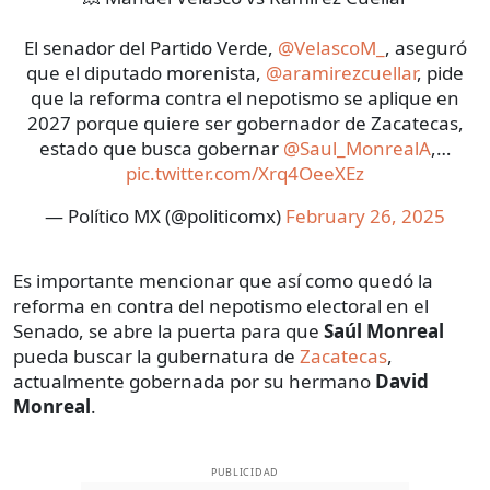
El senador del Partido Verde,
@VelascoM_
, aseguró
que el diputado morenista,
@aramirezcuellar
, pide
que la reforma contra el nepotismo se aplique en
2027 porque quiere ser gobernador de Zacatecas,
estado que busca gobernar
@Saul_MonrealA
,…
pic.twitter.com/Xrq4OeeXEz
— Político MX (@politicomx)
February 26, 2025
Es importante mencionar que así como quedó la
reforma en contra del nepotismo electoral en el
Senado, se abre la puerta para que
Saúl Monreal
pueda buscar la gubernatura de
Zacatecas
,
actualmente gobernada por su hermano
David
Monreal
.
PUBLICIDAD