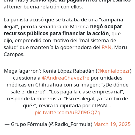
al tener buena relación con ellos.
La panista acusó que se trataba de una “campaña
ilegal”, pero la senadora de Morena
negó ocupar
recursos públicos para financiar la acción,
que
dijo, emprendió con motivo del “mal sistema de
salud” que mantenía la gobernadora del
PAN
, Maru
Campos.
Mega ‘agarrón’: Kenia López Rabadán (
@kenialopezr
)
cuestiona a
@AndreaChavezTre
por unidades
médicas en Chihuahua con su imagen: “¿De dónde
sale el dinero?”. “Los paga la clase empresarial”,
responde la morenista. “Eso es ilegal, ¿a cambio de
qué?”, revira la diputada por el PAN.…
pic.twitter.com/uBZfl9GQ7q
— Grupo Fórmula (@Radio_Formula)
March 19, 2025