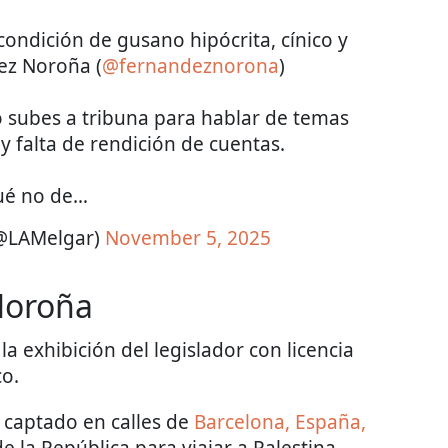
condición de gusano hipócrita, cínico y
ez Noroña (
@fernandeznorona
)
o subes a tribuna para hablar de temas
y falta de rendición de cuentas.
ué no de…
(@LAMelgar)
November 5, 2025
Noroña
a exhibición del legislador con licencia
co.
 captado en calles de
Barcelona, España,
de la República para viajar a Palestina.