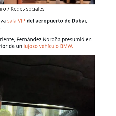
ro / Redes sociales
siva
sala VIP
del aeropuerto de Dubái
,
.
 oriente, Fernández Noroña presumió en
erior de un
lujoso vehículo BMW.