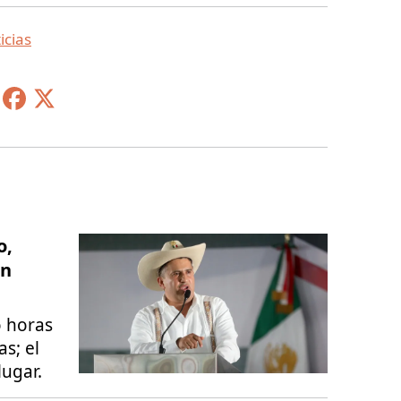
icias
o,
en
o horas
as; el
lugar.