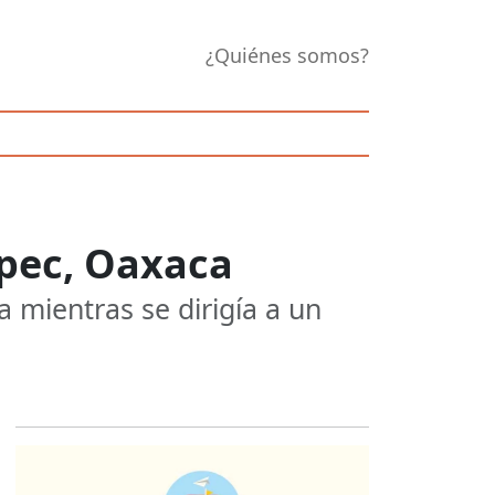
¿Quiénes somos?
epec, Oaxaca
a mientras se dirigía a un
Opens in new 