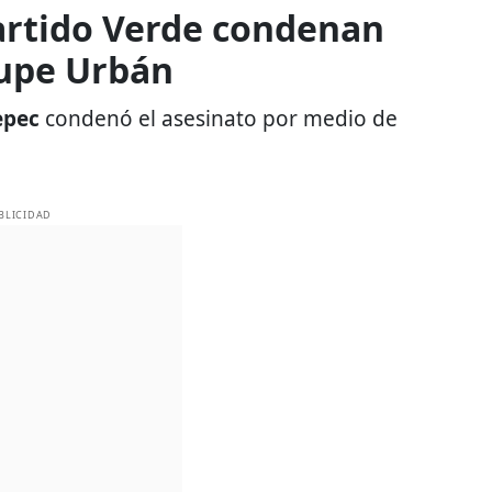
artido Verde condenan
upe Urbán
epec
condenó el asesinato por medio de
BLICIDAD