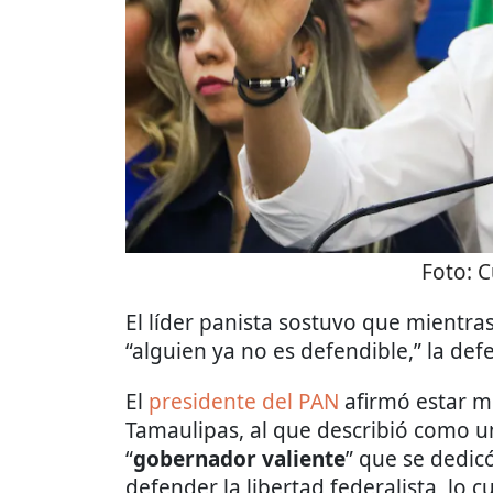
Foto:
C
El líder panista sostuvo que mientra
“alguien ya no es defendible,” la de
El
presidente del PAN
afirmó estar m
Tamaulipas, al que describió como u
“
gobernador valiente
” que se dedic
defender la libertad federalista, lo cua