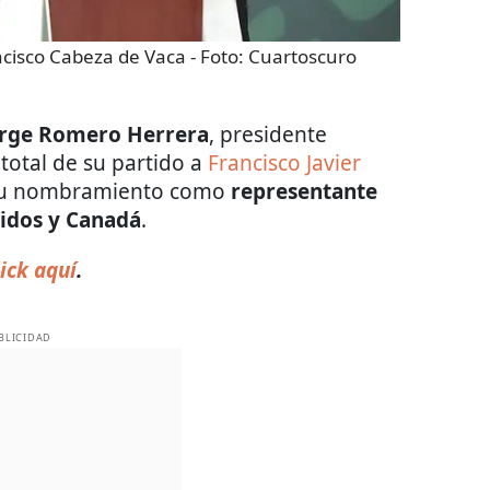
ncisco Cabeza de Vaca
- Foto:
Cuartoscuro
orge Romero Herrera
, presidente
 total de su partido a
Francisco Javier
r su nombramiento como
representante
nidos y Canadá
.
ick aquí
.
BLICIDAD