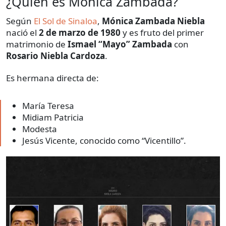
¿Quién es Mónica Zambada?
Según
El Sol de Sinaloa
,
Mónica Zambada Niebla
nació el
2 de marzo de 1980
y es fruto del primer
matrimonio de
Ismael “Mayo” Zambada
con
Rosario Niebla Cardoza
.
Es hermana directa de:
María Teresa
Midiam Patricia
Modesta
Jesús Vicente, conocido como “Vicentillo”.