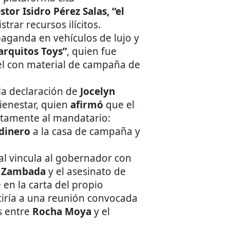
stor Isidro Pérez Salas, “el
rar recursos ilícitos.
aganda en vehículos de lujo y
rquitos Toys”
, quien fue
el con material de campaña de
a declaración de
Jocelyn
ienestar, quien
afirmó
que el
ectamente al mandatario:
 dinero
a la casa de campaña y
al vincula al gobernador con
” Zambada
y el asesinato de
 en la carta del propio
tiría a una reunión convocada
as entre
Rocha Moya
y el