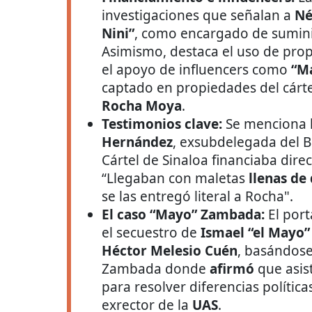
investigaciones que señalan a
Né
Nini”
, como encargado de suminist
Asimismo, destaca el uso de prop
el apoyo de influencers como
“Ma
captado en propiedades del cárt
Rocha Moya
.
Testimonios clave:
Se menciona l
Hernández
, exsubdelegada del B
Cártel de Sinaloa financiaba dir
“Llegaban con maletas
llenas de
se las entregó literal a Rocha".
El caso “Mayo” Zambada:
El port
el secuestro de
Ismael “el Mayo
Héctor Melesio Cuén
, basándose
Zambada donde
afirmó
que asis
para resolver diferencias polític
exrector de la
UAS
.