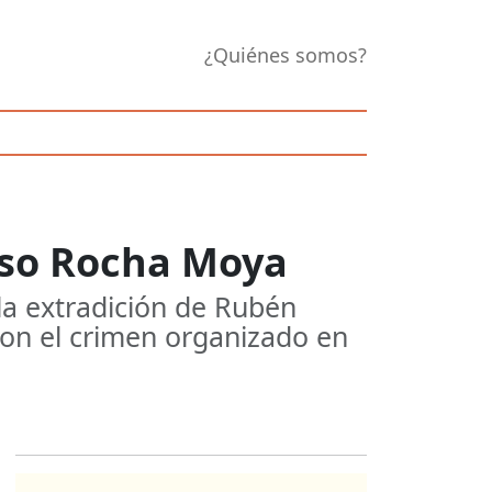
¿Quiénes somos?
aso Rocha Moya
la extradición de Rubén
on el crimen organizado en
Opens in new 