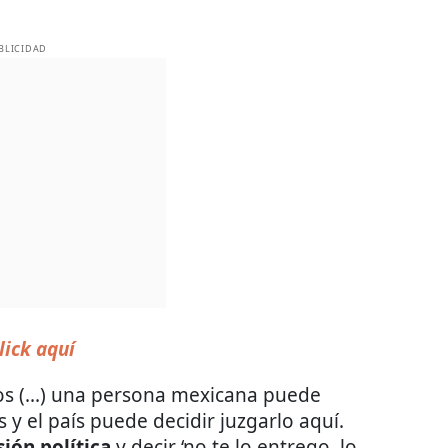
BLICIDAD
lick aquí
os (...) una persona mexicana puede
 y el país puede decidir juzgarlo aquí.
ión política
y decir ‘no te lo entrego, lo