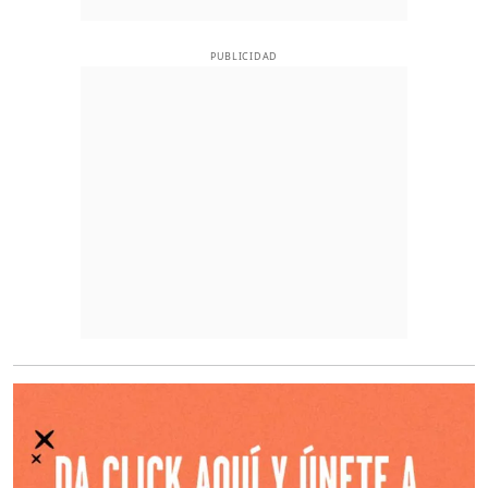
PUBLICIDAD
O