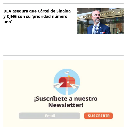
DEA asegura que Cártel de Sinaloa
y CJNG son su ‘prioridad número
uno’
O