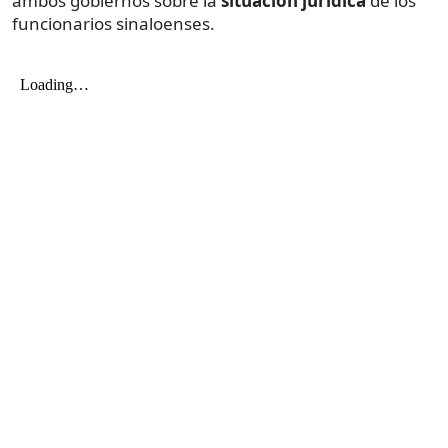
ambos gobiernos sobre la
situación jurídica
de los
funcionarios sinaloenses.