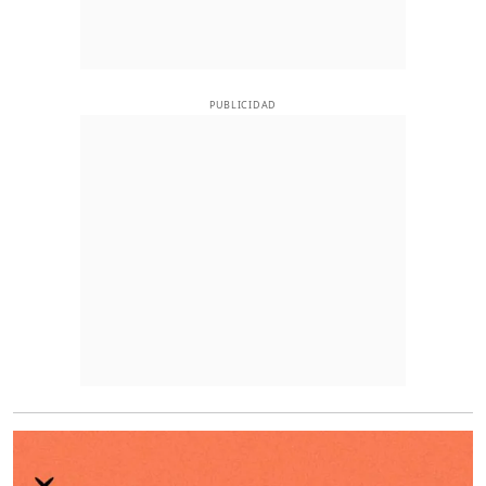
PUBLICIDAD
O