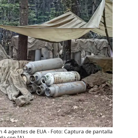
n 4 agentes de EUA
- Foto:
Captura de pantalla
ida con IA)