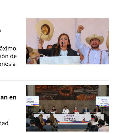
n
máximo
ción de
iones a
zan en
idad