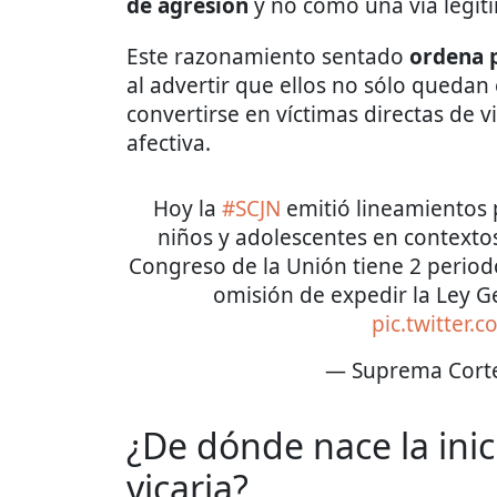
de agresión
y no como una vía legít
Este razonamiento sentado
ordena p
al advertir que ellos no sólo quedan
convertirse en víctimas directas de v
afectiva.
Hoy la
#SCJN
emitió lineamientos p
niños y adolescentes en contextos 
Congreso de la Unión tiene 2 period
omisión de expedir la Ley 
pic.twitter
— Suprema Cort
¿De dónde nace la inic
vicaria?