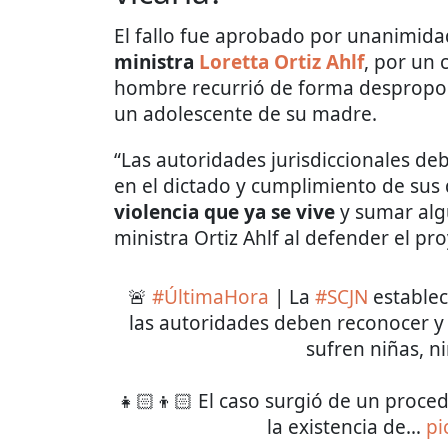
El fallo fue aprobado por unanimid
ministra
Loretta Ortiz Ahlf
, por un 
hombre recurrió de forma desproporc
un adolescente de su madre.
“Las autoridades jurisdiccionales deb
en el dictado y cumplimiento de su
violencia que ya se vive
y sumar algu
ministra Ortiz Ahlf al defender el pr
🚨
#ÚltimaHora
| La
#SCJN
establece
las autoridades deben reconocer y
sufren niñas, n
👧🏻👦🏻 El caso surgió de un proced
la existencia de…
pi