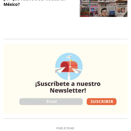
México?
O
PUBLICIDAD