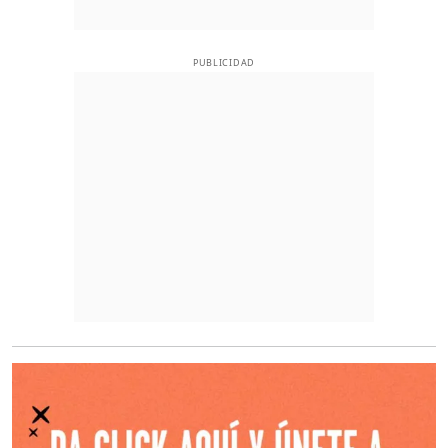
PUBLICIDAD
O